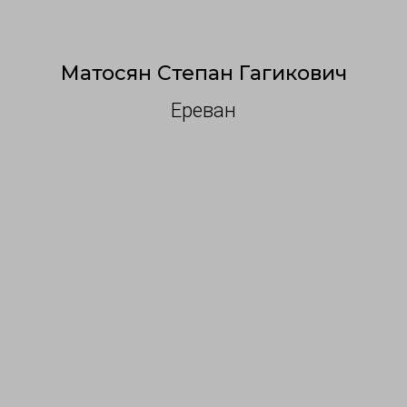
М
атосян Степан Гагикович
Ереван