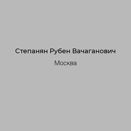
С
тепанян Рубен Вачаганович
Москва