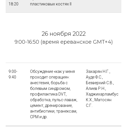
18:20
пластиковых костях II
26 ноября 2022
9:00-16:50 (время ереванское GMT+4)
9:00-
Обсуждение «как у меня
Захарян Н.Г.,
9:40
проходит операция»:
Ауде Ф.С.,
анестезия, борьба с
Безверхий С.В.,
болевым синдромом,
Алиев Р.Н.,
профилактика DVT,
Хаджихарламбус
обработка, пульс-лаваж,
К.Х., Матосян
цемент, дренирование,
С.Г.
антибиотики, транексам,
CPM и др.