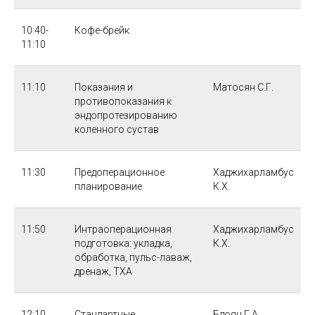
10:40-
Кофе-брейк
11:10
11:10
Показания и
Матосян С.Г.
противопоказания к
эндопротезированию
коленного сустав
11:30
Предоперационное
Хаджихарламбус
планирование
К.Х.
11:50
Интраоперационная
Хаджихарламбус
подготовка: укладка,
К.Х.
обработка, пульс-лаваж,
дренаж, TXA
12:10
Стандартные
Бдоян Г.А.