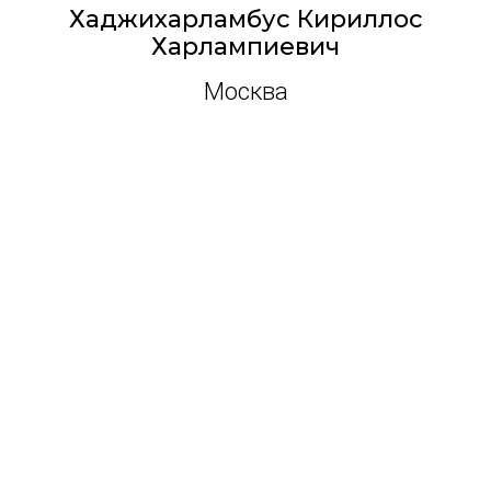
Х
аджихарламбус Кириллос
Харлампиевич
Москва