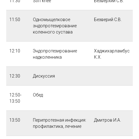
11:30
Stiff knee
Безверхий С.В.
11:50
Одномыщелковое
Безверий С.В.
эндопротезирование
коленного сустава
12:10
Эндопротезирование
Хаджихарламбус
надколенника
К.Х.
12:30
Дискуссия
12:50-
Обед
13:50
13:50
Перипротезная инфекция:
Дмитров И.А.
профилактика, лечение