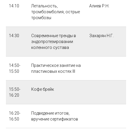
14:10
Летальность,
Алиев Р.Н.
тромбоэмболия, острые
тромбозы
14:30
Современные тренды в
Захарян Н.Г.
эндопротезировании
коленного сустава
14:50-
Практическое занятие на
15:50
пластиковых костях III
15:50-
Кофе брейк
16:20
16:20-
Подведение итогов,
16:50
вручение сертификатов