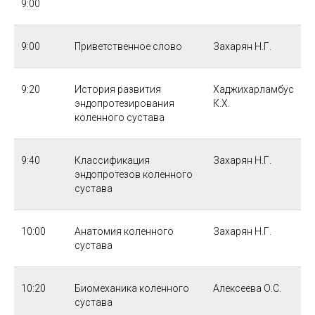
9:00
9:00
Приветственное слово
Захарян Н.Г.
9:20
История развития
Хаджихарламбус
эндопротезирования
К.Х.
коленного сустава
9:40
Классификация
Захарян Н.Г.
эндопротезов коленного
сустава
10:00
Анатомия коленного
Захарян Н.Г.
сустава
10:20
Биомеханика коленного
Алексеева О.С.
сустава