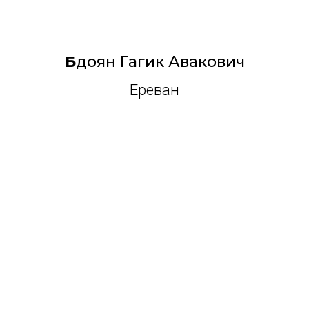
Б
доян Гагик Авакович
Ереван