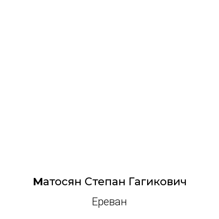
М
атосян Степан Гагикович
Ереван