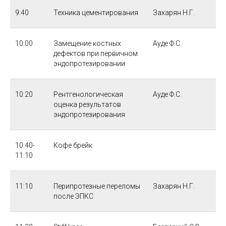
9:40
Техника цементирования
Захарян Н.Г.
10:00
Замещение костных
Ауде Ф.С.
дефектов при первичном
эндопротезировании
10:20
Рентгенологическая
Ауде Ф.С.
оценка результатов
эндопротезирования
10:40-
Кофе брейк
11:10
11:10
Перипротезные переломы
Захарян Н.Г.
после ЭПКС