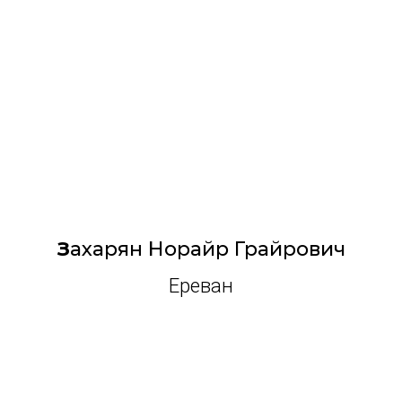
З
ахарян Норайр Грайрович
Ереван